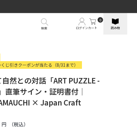
0
ログイン
カート
読み物
検索
のくじ引きクーポンが当たる（8/31まで）
自然との対話「ART PUZZLE -
t_1」直筆サイン・証明書付｜
AMAUCHI × Japan Craft
0
円
（税込）