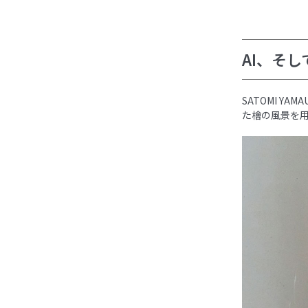
AI、そ
SATOMI 
た檜の風景を