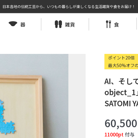
日本各地の伝統工芸から、いつもの暮らしが楽しくなる生活雑貨や食をお届け！
器
雑貨
食
ポイント20倍
最大50%オフ
AI、そして
objec
SATOMI Y
60,50
11000pt
付与