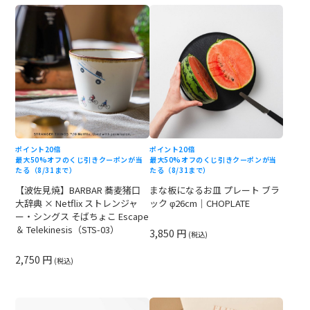
ポイント20倍
ポイント20倍
最大50%オフのくじ引きクーポンが当
最大50%オフのくじ引きクーポンが当
たる（8/31まで）
たる（8/31まで）
【波佐見焼】BARBAR 蕎麦猪口
まな板になるお皿 プレート ブラ
大辞典 × Netflix ストレンジャ
ック φ26cm｜CHOPLATE
ー・シングス そばちょこ Escape
＆ Telekinesis（STS-03）
3,850 円
(税込)
2,750 円
(税込)