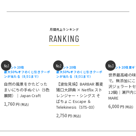
月間売上ランキング
RANKING
No.1
No.2
No.3
ポイント20倍
ポイント20倍
ポイント20倍
夏ギ
最大50%オフのくじ引きクーポ
最大50%オフのくじ引きクーポ
世界最高峰の
ンが当たる（8/31まで）
ンが当たる（8/31まで）
で。無添加にこ
自然の風景をかたどった
【波佐見焼】BARBAR 蕎麦
沢ジェラートセ
まいにちの手ぬぐい（5色
猪口大辞典 × Netflix スト
12個)｜瀬戸
展開）｜Japan Craft
レンジャー・シングス そ
MARE
ばちょこ Escape ＆
1,760
円
(税込)
6,000
円
Telekinesis（STS-03）
(税込)
2,750
円
(税込)