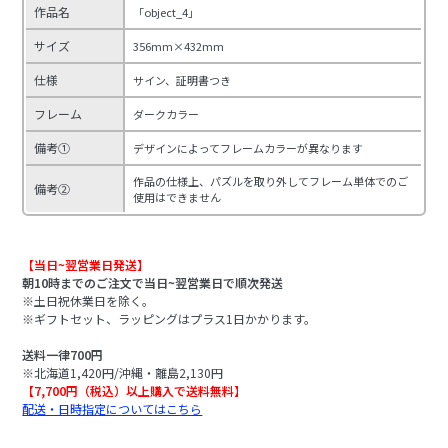
作品名
「object_4」
サイズ
356mm×432mm
仕様
サイン、証明書つき
フレーム
ダークカラー
備考①
デザインによってフレームカラーが異なります
作品の仕様上、パズルを取り外してフレーム単体でのご
備考②
使用はできません
【当日~翌営業日発送】
朝10時までのご注文で当日~翌営業日で順次発送
※土日祝休業日を除く。
※ギフトセット、ラッピングはプラス1日かかります。
送料一律700円
※北海道1,420円/沖縄・離島2,130円
【7,700円（税込）以上購入で送料無料】
配送・日時指定についてはこちら