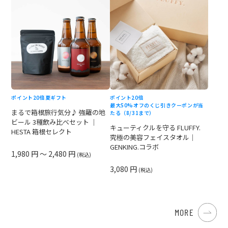
ポイント20倍
夏ギフト
ポイント20倍
最大50%オフのくじ引きクーポンが当
まるで箱根旅行気分♪ 強羅の地
たる（8/31まで）
ビール 3種飲み比べセット ｜
キューティクルを守る FLUFFY.
HESTA 箱根セレクト
究極の美容フェイスタオル｜
GENKING.コラボ
1,980 円 ～ 2,480 円
(税込)
3,080 円
(税込)
MORE