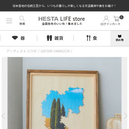
日本各地の伝統工芸から、いつもの暮らしが楽しくなる生活雑貨や食をお届け！
0
検索
ログイン
カート
全国各地のいいね！集めました
器
雑貨
食
読み物
アーティストコラボ
/
SATOMI YAMAUCHI
/