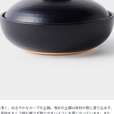
り浅く、ゆるやかなカーブの土鍋。浅めの土鍋は具材が底に潜り込まず
。具材をすくう時も崩さず取りやすいように丸底になっています。また