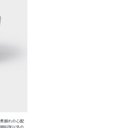
、煮崩れの心配
、鍋料理以外の