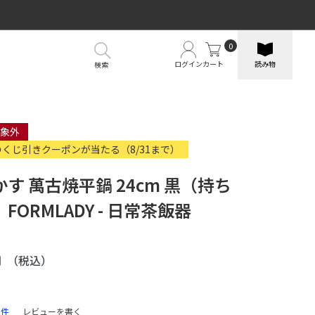
0
ログイン
カート
読み物
検索
象外
のくじ引きクーポンが当たる（8/31まで）
す 萬古焼平鍋 24cm 黒（持ち
ORMLADY - 日常茶飯器
円
（税込）
1件
レビューを書く