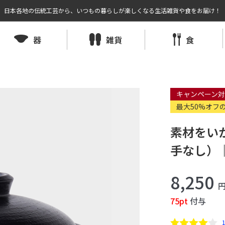
日本各地の伝統工芸から、いつもの暮らしが楽しくなる生活雑貨や食をお届け！
器
雑貨
食
キャンペーン対
最大50%オフ
素材をいか
手なし）｜F
8,250
75pt
付与