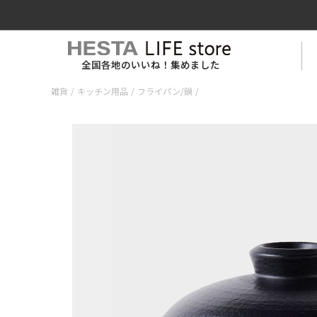
全国各地のいいね！集めました
雑貨
/
キッチン用品
/
フライパン/鍋
/