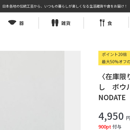
日本各地の伝統工芸から、いつもの暮らしが楽しくなる生活雑貨や食をお届け！
器
雑貨
食
ポイント20倍
最大50%オフ
〈在庫限
し ボウル
NODATE
4,950
900pt
付与