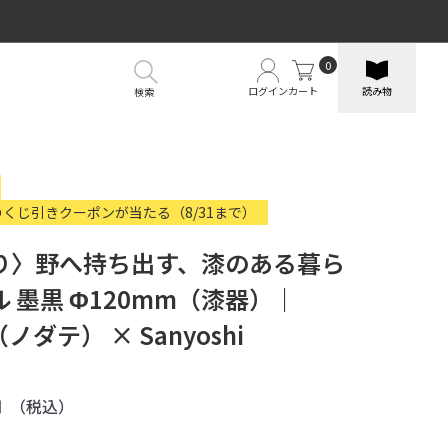
0
ログイン
カート
読み物
検索
のくじ引きクーポンが当たる（8/31まで）
り〉野へ持ち出す、漆のある暮ら
 墨黒 Φ120mm（漆器）｜
（ノダテ） × Sanyoshi
円
（税込）