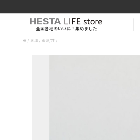
全国各地のいいね！集めました
器
/
お皿
/
茶碗/丼
/