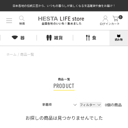
日本各地の伝統工芸から、いつもの暮らしが楽しくなる生活雑貨や食をお届け！
0
検索
ログイン
カート
全国各地のいいね！集めました
器
雑貨
食
読み物
ホーム
/
商品一覧
商品一覧
PRODUCT
0個の商品
フィルター
お探しの商品は見つかりませんでした