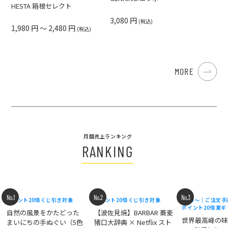
HESTA 箱根セレクト
3,080 円
(税込)
1,980 円 ～ 2,480 円
(税込)
MORE
月間売上ランキング
RANKING
No.1
No.2
No.3
ポイント20倍
くじ引き対象
ポイント20倍
くじ引き対象
8/18〜｜ご注文
ポイント20倍
夏ギ
自然の風景をかたどった
【波佐見焼】BARBAR 蕎麦
世界最高峰の
まいにちの手ぬぐい（5色
猪口大辞典 × Netflix スト