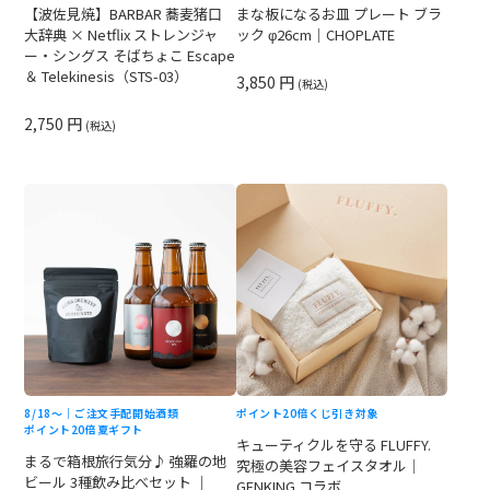
【波佐見焼】BARBAR 蕎麦猪口
まな板になるお皿 プレート ブラ
大辞典 × Netflix ストレンジャ
ック φ26cm｜CHOPLATE
ー・シングス そばちょこ Escape
＆ Telekinesis（STS-03）
3,850 円
(税込)
2,750 円
(税込)
8/18〜｜ご注文手配開始
酒類
ポイント20倍
くじ引き対象
ポイント20倍
夏ギフト
キューティクルを守る FLUFFY.
まるで箱根旅行気分♪ 強羅の地
究極の美容フェイスタオル｜
ビール 3種飲み比べセット ｜
GENKING.コラボ