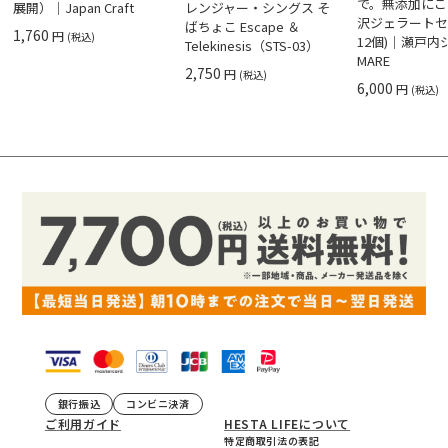
で。無添加にこ
展開）｜Japan Craft
レンジャー・シングス そ
沢ジェラートセ
ばちょこ Escape ＆
1,760
円
(税込)
12個)｜瀬戸
Telekinesis（STS-03）
MARE
2,750
円
(税込)
6,000
円
(税込)
銀行振込
コンビニ決済
ご利用ガイド
HESTA LIFEについて
特定商取引法の表記