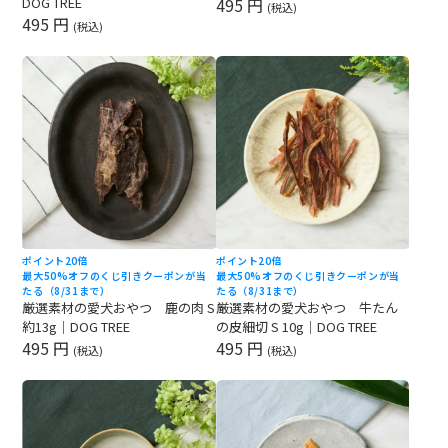
DOG TREE
495 円
(税込)
495 円
(税込)
ポイント20倍
ポイント20倍
最大50%オフのくじ引きクーポンが当
最大50%オフのくじ引きクーポンが当
たる（8/31まで）
たる（8/31まで）
厳選素材の愛犬おやつ 鹿の肉 S
厳選素材の愛犬おやつ 牛たん
約13g｜DOG TREE
の皮細切 S 10g｜DOG TREE
495 円
495 円
(税込)
(税込)