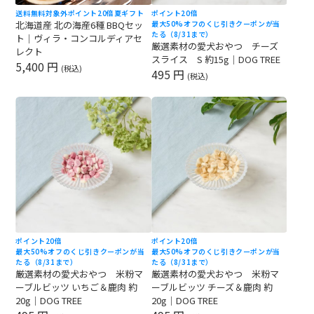
送料無料対象外
ポイント20倍
夏ギフト
ポイント20倍
北海道産 北の海産6種 BBQセッ
最大50%オフのくじ引きクーポンが当
たる（8/31まで）
ト｜ヴィラ・コンコルディアセ
厳選素材の愛犬おやつ チーズ
レクト
スライス S 約15g｜DOG TREE
5,400 円
(税込)
495 円
(税込)
ポイント20倍
ポイント20倍
最大50%オフのくじ引きクーポンが当
最大50%オフのくじ引きクーポンが当
たる（8/31まで）
たる（8/31まで）
厳選素材の愛犬おやつ 米粉マ
厳選素材の愛犬おやつ 米粉マ
ーブルビッツ いちご＆鹿肉 約
ーブルビッツ チーズ＆鹿肉 約
20g｜DOG TREE
20g｜DOG TREE