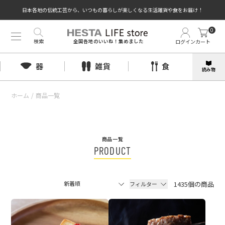
日本各地の伝統工芸から、いつもの暮らしが楽しくなる生活雑貨や食をお届け！
0
検索
ログイン
カート
全国各地のいいね！集めました
器
雑貨
食
読み物
ホーム
/
商品一覧
商品一覧
PRODUCT
1435個の商品
フィルター