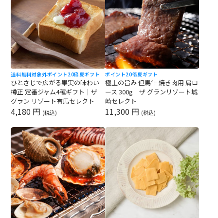
送料無料対象外
ポイント20倍
夏ギフト
ポイント20倍
夏ギフト
ひとさじで広がる果実の味わい
極上の旨み 但馬牛 焼き肉用 肩ロ
樽正 定番ジャム4種ギフト｜ザ
ース 300g｜ザ グランリゾート城
グラン リゾート有馬セレクト
崎セレクト
4,180 円
11,300 円
(税込)
(税込)