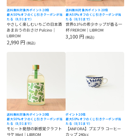
送料無料対象外
ポイント20倍
送料無料対象外
ポイント20倍
最大50%オフのくじ引きクーポンが当
最大50%オフのくじ引きクーポンが当
たる（8/31まで）
たる（8/31まで）
やさしく楽しむいちごの日本酒
世界0.3％の希少ホップが香る一
あまおうのおさけ Pulcino｜
杯 FREROM｜LIBROM
LIBROM
3,100 円
(税込)
2,990 円
(税込)
送料無料対象外
ポイント20倍
ポイント20倍
最大50%オフのくじ引きクーポンが当
最大50%オフのくじ引きクーポンが当
たる（8/31まで）
たる（8/31まで）
モヒート発想の新感覚クラフト
【ANFORA】プエブラ コーヒー
サケ Mint｜LIBROM
カップ 240cc