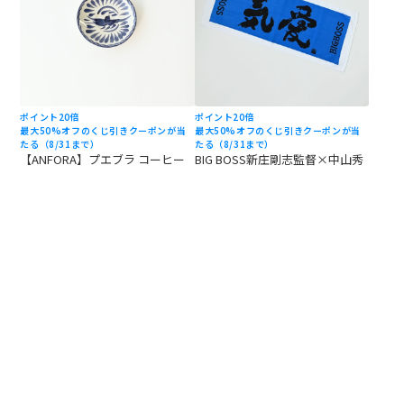
ポイント20倍
ポイント20倍
最大50%オフのくじ引きクーポンが当
最大50%オフのくじ引きクーポンが当
たる（8/31まで）
たる（8/31まで）
【ANFORA】プエブラ コーヒー
BIG BOSS新庄剛志監督×中山秀
ソーサー 15cm
征書き下ろし「気愛」フェイス
1,870 円
タオル ブルー×ブラック
(税込)
1,650 円
(税込)