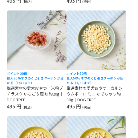
495 円
495 円
(税込)
(税込)
ポイント20倍
ポイント20倍
最大50%オフのくじ引きクーポンが当
最大50%オフのくじ引きクーポンが当
たる（8/31まで）
たる（8/31まで）
厳選素材の愛犬おやつ 米粉プ
厳選素材の愛犬おやつ カルシ
チラスク いちご＆鹿肉 約20g｜
ウムボーロ ミニ かぼちゃ S 約
DOG TREE
30g｜DOG TREE
495 円
495 円
(税込)
(税込)