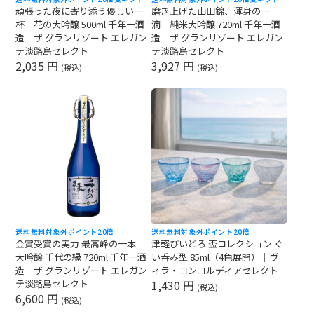
頑張った夜に寄り添う優しい一
磨き上げた山田錦、渾身の一
杯 花の大吟醸 500ml 千年一酒
滴 純米大吟醸 720ml 千年一酒
造｜ザ グランリゾート エレガン
造｜ザ グランリゾート エレガン
テ淡路島セレクト
テ淡路島セレクト
2,035 円
3,927 円
(税込)
(税込)
送料無料対象外
ポイント20倍
送料無料対象外
ポイント20倍
金賞受賞の実力 最高峰の一本
津軽びいどろ 盃コレクション ぐ
大吟醸 千代の縁 720ml 千年一酒
い呑み型 85ml（4色展開）｜ヴ
造｜ザ グランリゾート エレガン
ィラ・コンコルディアセレクト
テ淡路島セレクト
1,430 円
(税込)
6,600 円
(税込)