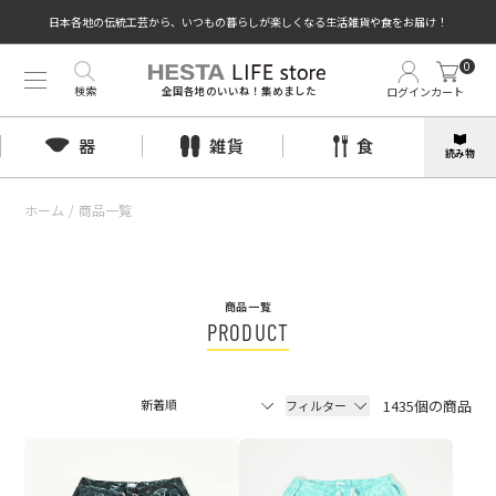
日本各地の伝統工芸から、いつもの暮らしが楽しくなる生活雑貨や食をお届け！
0
検索
ログイン
カート
全国各地のいいね！集めました
器
雑貨
食
読み物
ホーム
/
商品一覧
商品一覧
PRODUCT
1435個の商品
フィルター