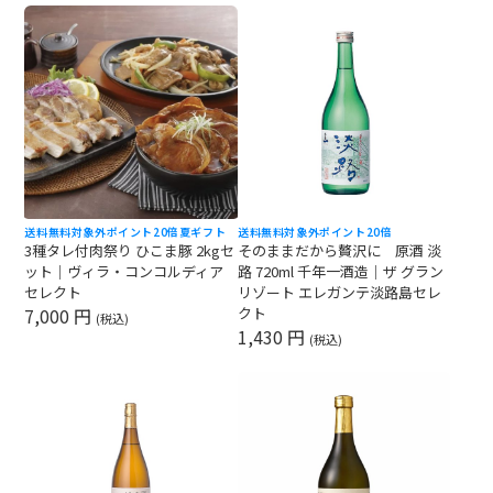
送料無料対象外
ポイント20倍
夏ギフト
送料無料対象外
ポイント20倍
3種タレ付肉祭り ひこま豚 2kgセ
そのままだから贅沢に 原酒 淡
ット｜ヴィラ・コンコルディア
路 720ml 千年一酒造｜ザ グラン
セレクト
リゾート エレガンテ淡路島セレ
7,000 円
クト
(税込)
1,430 円
(税込)