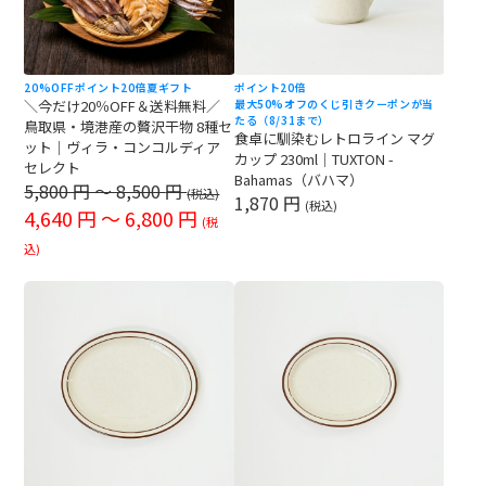
20%OFF
ポイント20倍
夏ギフト
ポイント20倍
＼今だけ20％OFF＆送料無料／
最大50%オフのくじ引きクーポンが当
たる（8/31まで）
鳥取県・境港産の贅沢干物 8種セ
食卓に馴染むレトロライン マグ
ット｜ヴィラ・コンコルディア
カップ 230ml｜TUXTON -
セレクト
Bahamas（バハマ）
5,800 円 ～ 8,500
円
(税込)
1,870 円
(税込)
4,640 円 ～ 6,800
円
(税
込)