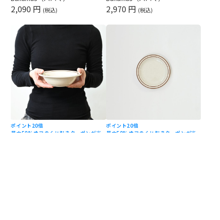
2,090 円
2,970 円
(税込)
(税込)
ポイント20倍
ポイント20倍
最大50%オフのくじ引きクーポンが当
最大50%オフのくじ引きクーポンが当
たる（8/31まで）
たる（8/31まで）
食卓に馴染むレトロライン シャ
食卓に馴染むレトロライン ブレ
ローボウル φ17cm｜TUXTON -
ッドプレート φ16.5cm｜TUXTON
Bahamas（バハマ）
- Bahamas（バハマ）
1,650 円
1,430 円
(税込)
(税込)