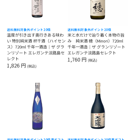
送料無料対象外
ポイント20倍
送料無料対象外
ポイント20倍
温度が引き出す奥行きある味わ
米と水だけで辿り着く本物の旨
い 特別純米酒 杯千酒（ハイセン
み 純米酒 穂（Minori）720ml
ス）720ml 千年一酒造｜ザ グラ
千年一酒造｜ザ グランリゾート
ンリゾート エレガンテ淡路島セ
エレガンテ淡路島セレクト
レクト
1,760 円
(税込)
1,826 円
(税込)
送料無料対象外
ポイント20倍
夏ギフト
送料無料対象外
ポイント20倍
夏ギフト