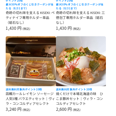
ポイント20倍
ポイント20倍
最大50%オフのくじ引きクーポンが当
最大50%オフのくじ引きクーポンが当
たる（8/31まで）
たる（8/31まで）
奇跡の切れ味を支える KISEKI: ペ
奇跡の切れ味を支える KISEKI: 三
ティナイフ専用ホルダー単品
徳包丁専用ホルダー単品（砥石
（砥石なし）
なし）
1,430 円
1,430 円
(税込)
(税込)
送料無料対象外
ポイント20倍
送料無料対象外
ポイント20倍
函館カールレイモン ソーセージ
焼くだけで本場北海道の味 ひ
人気5種 バラエティセット｜ヴィ
こま豚丼セット｜ヴィラ・コン
ラ・コンコルディアセレクト
コルディアセレクト
3,240 円
2,600 円
(税込)
(税込)