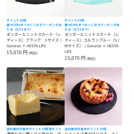
ポイント20倍
ポイント20倍
最大50%オフのくじ引きクーポンが当
最大50%オフのくじ引きクーポンが当
たる（8/31まで）
たる（8/31まで）
ダンボールニットスカート（レ
ダンボールニットスカート（レ
ディース）ブラック Sサイズ｜
ディース）ゴルランブルー（S /
Gorurun × HESTA LIFE
Mサイズ）｜Gorurun × HESTA
15,070 円
LIFE
(税込)
15,070 円
(税込)
送料無料対象外
ポイント20倍
夏ギフト
送料無料対象外
ポイント20倍
濃厚なのに驚くほど爽やか 淡
ひとくちで春がほどける さく