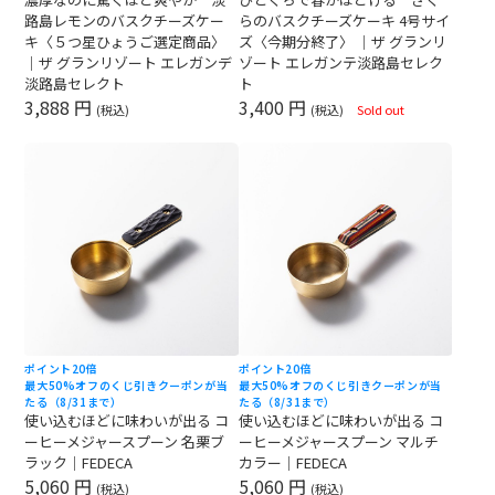
路島レモンのバスクチーズケー
らのバスクチーズケーキ 4号サイ
キ〈５つ星ひょうご選定商品〉
ズ〈今期分終了〉 ｜ザ グランリ
｜ザ グランリゾート エレガンデ
ゾート エレガンテ淡路島セレク
淡路島セレクト
ト
3,888 円
3,400 円
(税込)
(税込)
Sold out
ポイント20倍
ポイント20倍
最大50%オフのくじ引きクーポンが当
最大50%オフのくじ引きクーポンが当
たる（8/31まで）
たる（8/31まで）
使い込むほどに味わいが出る コ
使い込むほどに味わいが出る コ
ーヒーメジャースプーン 名栗ブ
ーヒーメジャースプーン マルチ
ラック｜FEDECA
カラー｜FEDECA
5,060 円
5,060 円
(税込)
(税込)