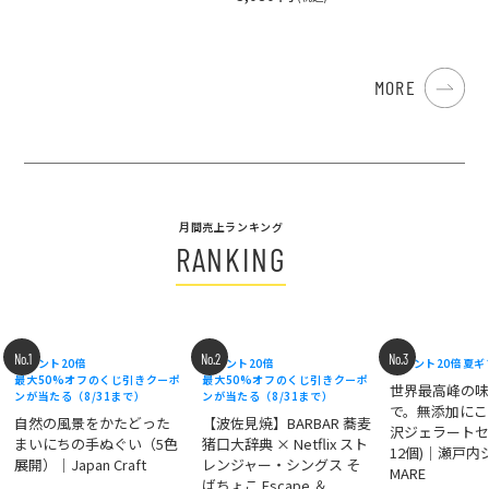
MORE
月間売上ランキング
RANKING
No.1
No.2
No.3
ポイント20倍
ポイント20倍
ポイント20倍
夏ギ
最大50%オフのくじ引きクーポ
最大50%オフのくじ引きクーポ
世界最高峰の
ンが当たる（8/31まで）
ンが当たる（8/31まで）
で。無添加にこ
自然の風景をかたどった
【波佐見焼】BARBAR 蕎麦
沢ジェラートセ
まいにちの手ぬぐい（5色
猪口大辞典 × Netflix スト
12個)｜瀬戸
展開）｜Japan Craft
レンジャー・シングス そ
MARE
ばちょこ Escape ＆