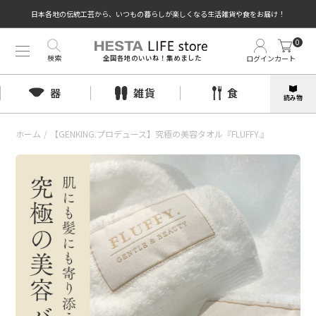
日本各地の伝統工芸から、いつもの暮らしが楽しくなる生活雑貨や食をお届け！
0
検索
ログイン
カート
全国各地のいいね！集めました
器
雑貨
食
読み物
ホーム
/
【GENKING.プロデュース】究極の美容タオル『FLUFFY.』