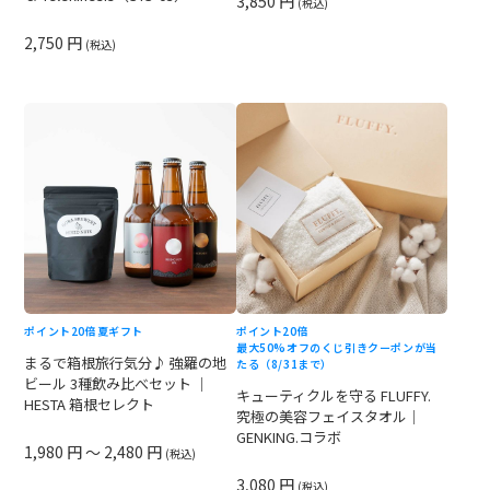
3,850 円
(税込)
2,750 円
(税込)
ポイント20倍
夏ギフト
ポイント20倍
最大50%オフのくじ引きクーポンが当
まるで箱根旅行気分♪ 強羅の地
たる（8/31まで）
ビール 3種飲み比べセット ｜
キューティクルを守る FLUFFY.
HESTA 箱根セレクト
究極の美容フェイスタオル｜
GENKING.コラボ
1,980 円 ～ 2,480 円
(税込)
3,080 円
(税込)