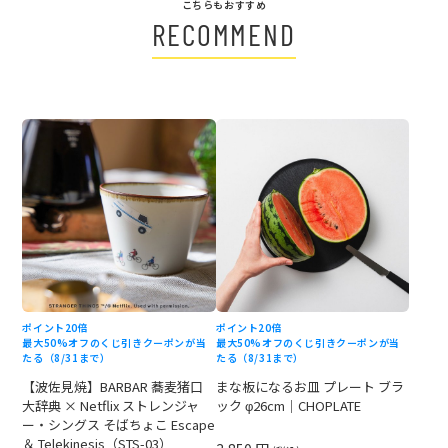
こちらもおすすめ
RECOMMEND
ポイント20倍
ポイント20倍
最大50%オフのくじ引きクーポンが当
最大50%オフのくじ引きクーポンが当
たる（8/31まで）
たる（8/31まで）
【波佐見焼】BARBAR 蕎麦猪口
まな板になるお皿 プレート ブラ
大辞典 × Netflix ストレンジャ
ック φ26cm｜CHOPLATE
ー・シングス そばちょこ Escape
＆ Telekinesis（STS-03）