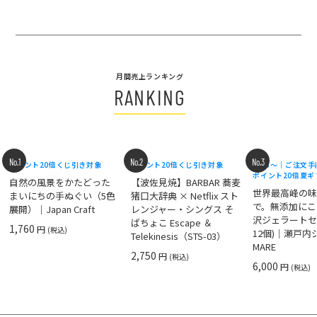
月間売上ランキング
RANKING
No.1
No.2
No.3
ポイント20倍
くじ引き対象
ポイント20倍
くじ引き対象
8/18〜｜ご注文
ポイント20倍
夏ギ
自然の風景をかたどった
【波佐見焼】BARBAR 蕎麦
世界最高峰の
まいにちの手ぬぐい（5色
猪口大辞典 × Netflix スト
で。無添加にこ
展開）｜Japan Craft
レンジャー・シングス そ
沢ジェラートセ
ばちょこ Escape ＆
1,760
円
(税込)
12個)｜瀬戸
Telekinesis（STS-03）
MARE
2,750
円
(税込)
6,000
円
(税込)