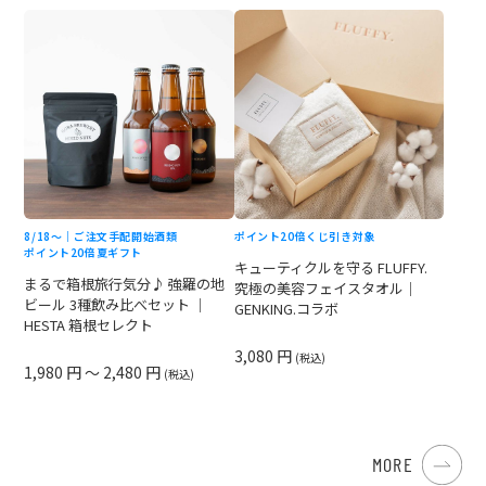
8/18〜｜ご注文手配開始
酒類
ポイント20倍
くじ引き対象
ポイント20倍
夏ギフト
キューティクルを守る FLUFFY.
まるで箱根旅行気分♪ 強羅の地
究極の美容フェイスタオル｜
ビール 3種飲み比べセット ｜
GENKING.コラボ
HESTA 箱根セレクト
3,080 円
(税込)
1,980 円 ～ 2,480 円
(税込)
MORE