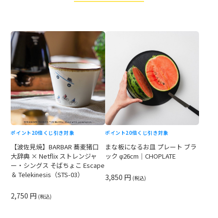
ポイント20倍
くじ引き対象
ポイント20倍
くじ引き対象
【波佐見焼】BARBAR 蕎麦猪口
まな板になるお皿 プレート ブラ
大辞典 × Netflix ストレンジャ
ック φ26cm｜CHOPLATE
ー・シングス そばちょこ Escape
＆ Telekinesis（STS-03）
3,850 円
(税込)
2,750 円
(税込)