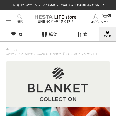
日本各地の伝統工芸から、いつもの暮らしが楽しくなる生活雑貨や食をお届け！
0
検索
ログイン
カート
全国各地のいいね！集めました
器
雑貨
食
読み物
ホーム
/
いつも、どんな時も。あなたに寄り添う『くらしのブランケット』