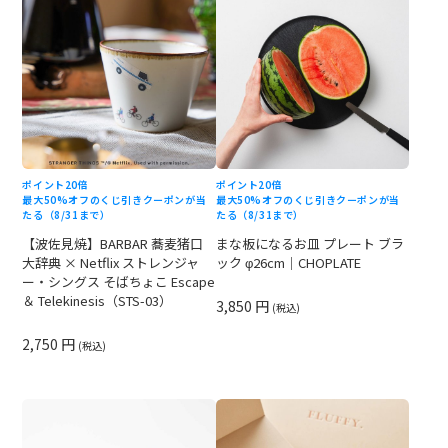
ポイント20倍
ポイント20倍
最大50%オフのくじ引きクーポンが当
最大50%オフのくじ引きクーポンが当
たる（8/31まで）
たる（8/31まで）
【波佐見焼】BARBAR 蕎麦猪口
まな板になるお皿 プレート ブラ
大辞典 × Netflix ストレンジャ
ック φ26cm｜CHOPLATE
ー・シングス そばちょこ Escape
＆ Telekinesis（STS-03）
3,850 円
(税込)
2,750 円
(税込)