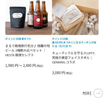
ポイント20倍
夏ギフト
ポイント20倍
最大50%オフのくじ引きクーポンが当
まるで箱根旅行気分♪ 強羅の地
たる（8/31まで）
ビール 3種飲み比べセット ｜
キューティクルを守る FLUFFY.
HESTA 箱根セレクト
究極の美容フェイスタオル｜
GENKING.コラボ
1,980 円 ～ 2,480 円
(税込)
3,080 円
(税込)
MORE