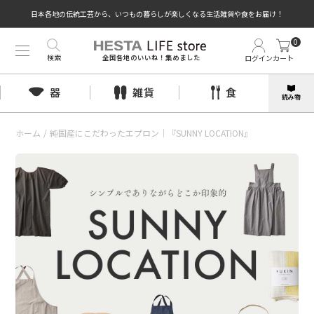
日本各地の伝統工芸から、いつもの暮らしが楽しくなる生活雑貨や食をお届け！
0
検索
ログイン
カート
全国各地のいいね！集めました
器
雑貨
食
読み物
ホーム
/
純国産にこだわったエプロン｜『SUNNY LOCATION』