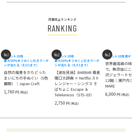
月間売上ランキング
RANKING
No.1
No.2
No.3
ポイント20倍
ポイント20倍
ポイント20倍
夏ギ
最大50%オフのくじ引きクーポ
最大50%オフのくじ引きクーポ
世界最高峰の
ンが当たる（8/31まで）
ンが当たる（8/31まで）
で。無添加にこ
自然の風景をかたどった
【波佐見焼】BARBAR 蕎麦
沢ジェラートセ
まいにちの手ぬぐい（5色
猪口大辞典 × Netflix スト
12個)｜瀬戸
展開）｜Japan Craft
レンジャー・シングス そ
MARE
ばちょこ Escape ＆
1,760
円
(税込)
6,000
円
Telekinesis（STS-03）
(税込)
2,750
円
(税込)