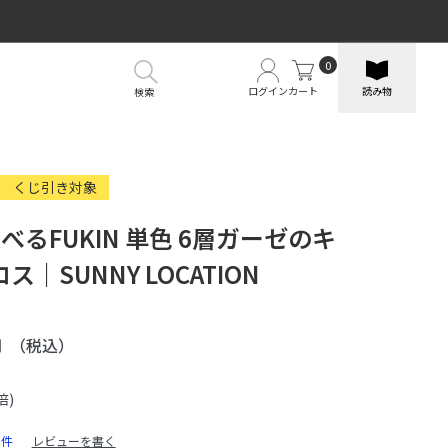
0
ログイン
カート
読み物
検索
くじ引き対象
べるFUKIN 単色 6層ガーゼのキ
｜SUNNY LOCATION
円
（税込）
倍)
0件
レビューを書く