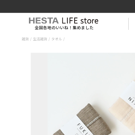
全国各地のいいね！集めました
雑貨
/
生活雑貨
/
タオル
/