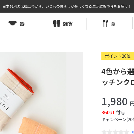
日本各地の伝統工芸から、いつもの暮らしが楽しくなる生活雑貨や食をお届け！
器
雑貨
食
ポイント20倍
4色から選
ッチンクロス
1,980
360pt
付与
キャンペーン(20