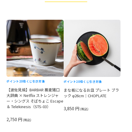
ポイント20倍
くじ引き対象
ポイント20倍
くじ引き対象
【波佐見焼】BARBAR 蕎麦猪口
まな板になるお皿 プレート ブラ
大辞典 × Netflix ストレンジャ
ック φ26cm｜CHOPLATE
ー・シングス そばちょこ Escape
＆ Telekinesis（STS-03）
3,850 円
(税込)
2,750 円
(税込)