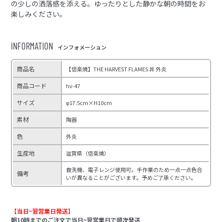
の少しの洒落感を添える。ゆったりとした静かな朝の時間をお
楽しみください。
INFORMATION
インフォメーション
商品名
【信楽焼】THE HARVEST FLAMES 丼 外炎
商品コード
hv-47
サイズ
φ17.5cm×H10cm
素材
陶器
色
外炎
生産地
滋賀県（信楽焼）
食洗機、電子レンジ使用可。手作業のため一点一点色合
備考
いが異なることがございます。予めご了承ください。
【当日~翌営業日発送】
朝10時までのご注文で当日~翌営業日で順次発送