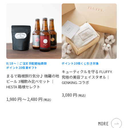
8/18〜｜ご注文手配開始
酒類
ポイント20倍
くじ引き対象
ポイント20倍
夏ギフト
キューティクルを守る FLUFFY.
まるで箱根旅行気分♪ 強羅の地
究極の美容フェイスタオル｜
ビール 3種飲み比べセット ｜
GENKING.コラボ
HESTA 箱根セレクト
3,080 円
(税込)
1,980 円 ～ 2,480 円
(税込)
MORE