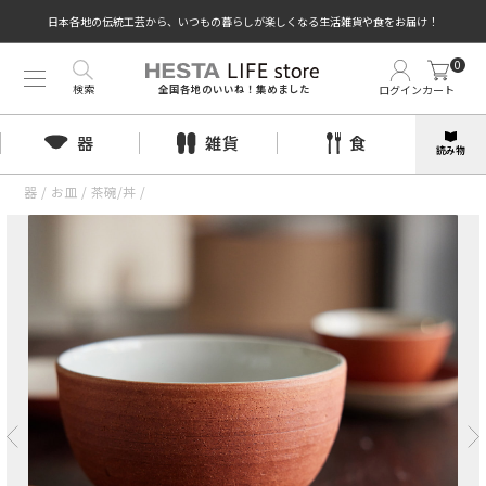
日本各地の伝統工芸から、いつもの暮らしが楽しくなる生活雑貨や食をお届け！
0
検索
ログイン
カート
全国各地のいいね！集めました
器
雑貨
食
読み物
器
/
お皿
/
茶碗/丼
/