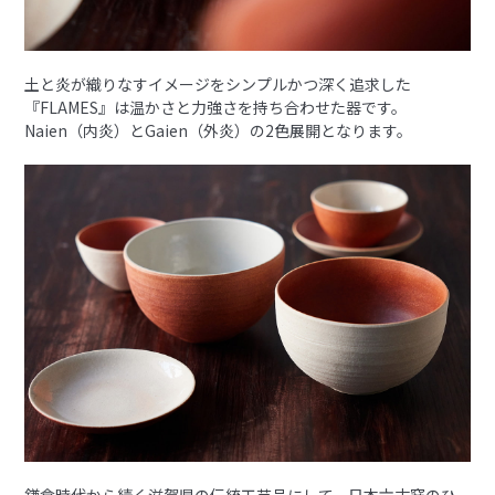
土と炎が織りなすイメージをシンプルかつ深く追求した
『FLAMES』は温かさと力強さを持ち合わせた器です。
Naien（内炎）とGaien（外炎）の2色展開となります。
鎌倉時代から続く滋賀県の伝統工芸品にして、日本六古窯のひ