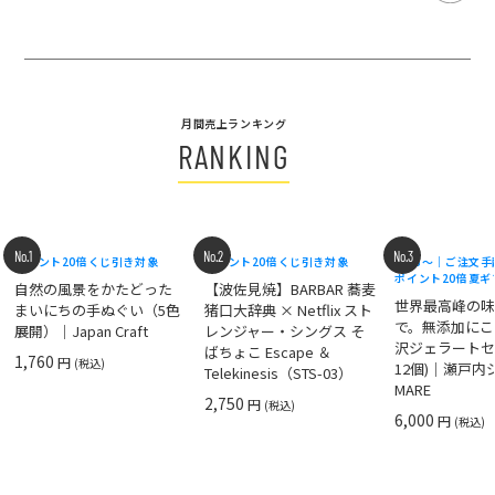
月間売上ランキング
RANKING
No.1
No.2
No.3
ポイント20倍
くじ引き対象
ポイント20倍
くじ引き対象
8/18〜｜ご注文
ポイント20倍
夏ギ
自然の風景をかたどった
【波佐見焼】BARBAR 蕎麦
世界最高峰の
まいにちの手ぬぐい（5色
猪口大辞典 × Netflix スト
で。無添加にこ
展開）｜Japan Craft
レンジャー・シングス そ
沢ジェラートセ
ばちょこ Escape ＆
1,760
円
(税込)
12個)｜瀬戸
Telekinesis（STS-03）
MARE
2,750
円
(税込)
6,000
円
(税込)