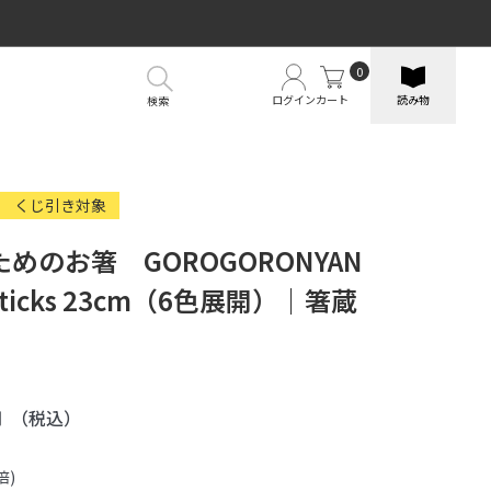
0
ログイン
カート
読み物
検索
くじ引き対象
めのお箸 GOROGORONYAN
psticks 23cm（6色展開）｜箸蔵
円
（税込）
倍)