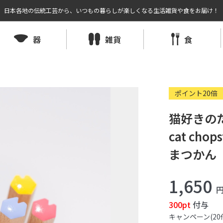
日本各地の伝統工芸から、いつもの暮らしが楽しくなる生活雑貨や食をお届け！
器
雑貨
食
ポイント20倍
猫好きのた
cat cho
まつかん
1,650
300pt
付与
キャンペーン(20