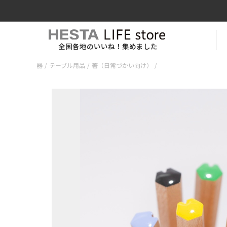
全国各地のいいね！集めました
器
/
テーブル用品
/
箸（日常づかい向け）
/