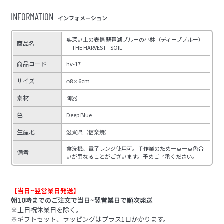
INFORMATION
インフォメーション
奥深い土の表情 琵琶湖ブルーの小鉢（ディープブルー）
商品名
｜THE HARVEST - SOIL
商品コード
hv-17
サイズ
φ8×6cm
素材
陶器
色
Deep Blue
生産地
滋賀県（信楽焼）
食洗機、電子レンジ使用可。手作業のため一点一点色合
備考
いが異なることがございます。予めご了承ください。
【当日~翌営業日発送】
朝10時までのご注文で当日~翌営業日で順次発送
※土日祝休業日を除く。
※ギフトセット、ラッピングはプラス1日かかります。