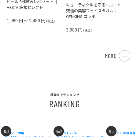
ビール 3種飲み比べセット ｜
キューティクルを守る FLUFFY.
HESTA 箱根セレクト
究極の美容フェイスタオル｜
GENKING.コラボ
1,980 円 ～ 2,480 円
(税込)
3,080 円
(税込)
MORE
月間売上ランキング
RANKING
No.1
No.2
No.3
ポイント20倍
ポイント20倍
ポイント20倍
夏ギ