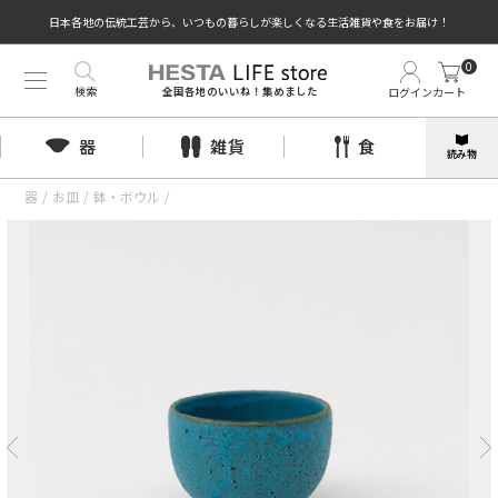
日本各地の伝統工芸から、いつもの暮らしが楽しくなる生活雑貨や食をお届け！
0
検索
ログイン
カート
全国各地のいいね！集めました
器
雑貨
食
読み物
器
/
お皿
/
鉢・ボウル
/