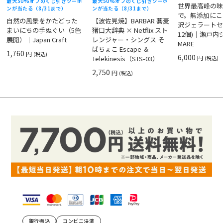
最大50%オフのくじ引きクーポ
最大50%オフのくじ引きクーポ
世界最高峰の
ンが当たる（8/31まで）
ンが当たる（8/31まで）
で。無添加にこ
自然の風景をかたどった
【波佐見焼】BARBAR 蕎麦
沢ジェラートセ
まいにちの手ぬぐい（5色
猪口大辞典 × Netflix スト
12個)｜瀬戸
展開）｜Japan Craft
レンジャー・シングス そ
MARE
ばちょこ Escape ＆
1,760
円
(税込)
6,000
円
Telekinesis（STS-03）
(税込)
2,750
円
(税込)
銀行振込
コンビニ決済