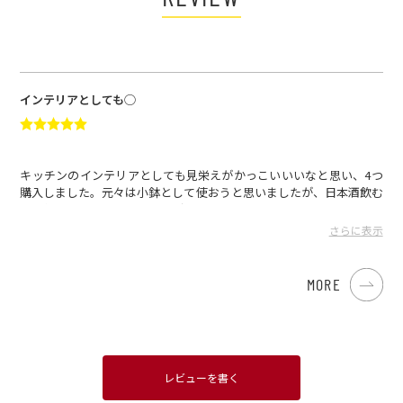
インテリアとしても◯
キッチンのインテリアとしても見栄えがかっこいいいなと思い、4つ
購入しました。元々は小鉢として使おうと思いましたが、日本酒飲む
際に使ってみたところ、これがまたハマりました。同じお酒もこれで
呑むと、より美味しく感じます。買って良かったです。
さらに表示
まとめて購入しました さん
2023.10.24
MORE
レビューを書く