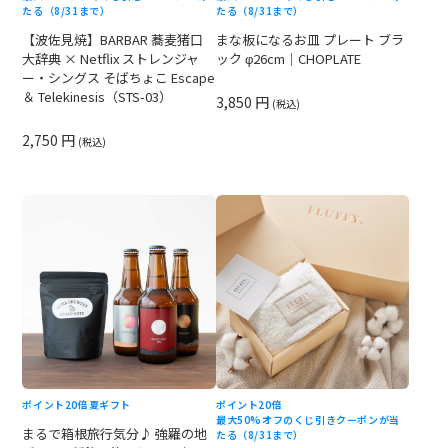
たる（8/31まで）
たる（8/31まで）
【波佐見焼】BARBAR 蕎麦猪口
まな板になるお皿 プレート ブラ
大辞典 × Netflix ストレンジャ
ック φ26cm｜CHOPLATE
ー・シングス そばちょこ Escape
＆ Telekinesis（STS-03）
3,850 円
(税込)
2,750 円
(税込)
ポイント20倍
夏ギフト
ポイント20倍
最大50%オフのくじ引きクーポンが当
まるで箱根旅行気分♪ 強羅の地
たる（8/31まで）