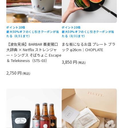
ポイント20倍
ポイント20倍
最大50%オフのくじ引きクーポンが当
最大50%オフのくじ引きクーポンが当
たる（8/31まで）
たる（8/31まで）
【波佐見焼】BARBAR 蕎麦猪口
まな板になるお皿 プレート ブラ
大辞典 × Netflix ストレンジャ
ック φ26cm｜CHOPLATE
ー・シングス そばちょこ Escape
＆ Telekinesis（STS-03）
3,850 円
(税込)
2,750 円
(税込)