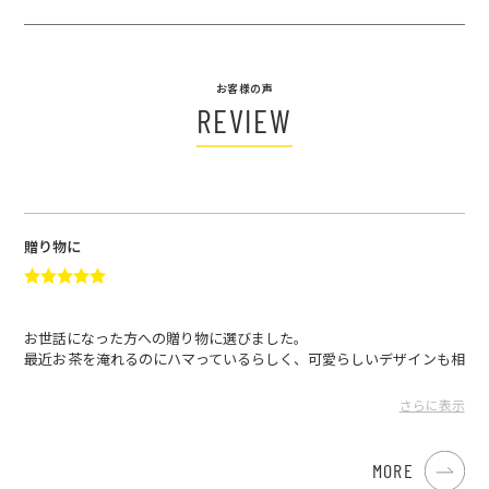
お客様の声
REVIEW
贈り物に
お世話になった方への贈り物に選びました。
最近お茶を淹れるのにハマっているらしく、可愛らしいデザインも相
まってとても喜んでいただけました！ラッピングも丁寧だったそうで
す。
さらに表示
選んでよかった！
もちもちのき さん
2024.12.23
MORE