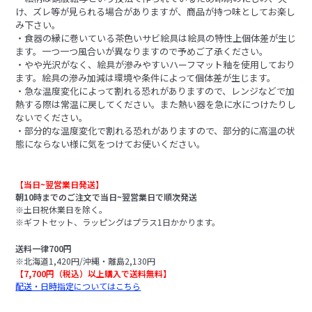
け、ズレ等が見られる場合がありますが、商品が持つ味としてお楽し
み下さい。
・食器の縁に巻いている茶色いサビ絵具は絵具の特性上個体差が生じ
ます。一つ一つ風合いが異なりますので予めご了承ください。
・やや光沢がなく、絵具が滲みやすいハーフマット釉を使用しており
ます。絵具の滲み加減は環境や条件によって個体差が生じます。
・急な温度変化によって割れる恐れがありますので、レンジなどで加
熱する際は常温に戻してください。また熱い器を急に水につけたりし
ないでください。
・部分的な温度変化で割れる恐れがありますので、部分的に高温の状
態にならない様に気をつけてお使いください。
【当日~翌営業日発送】
朝10時までのご注文で当日~翌営業日で順次発送
※土日祝休業日を除く。
※ギフトセット、ラッピングはプラス1日かかります。
送料一律700円
※北海道1,420円/沖縄・離島2,130円
【7,700円（税込）以上購入で送料無料】
配送・日時指定についてはこちら