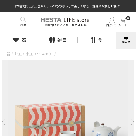
日本各地の伝統工芸から、いつもの暮らしが楽しくなる生活雑貨や食をお届け！
0
検索
ログイン
カート
全国各地のいいね！集めました
器
雑貨
食
読み物
器
/
お皿
/
小皿（〜14cm）
/