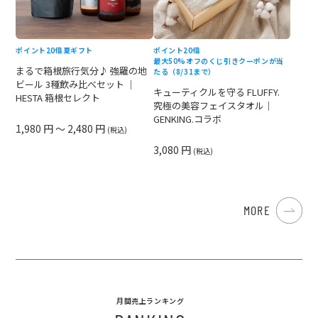
ポイント20倍
夏ギフト
ポイント20倍
最大50%オフのくじ引きクーポンが当
まるで箱根旅行気分♪ 強羅の地
たる（8/31まで）
ビール 3種飲み比べセット ｜
キューティクルを守る FLUFFY.
HESTA 箱根セレクト
究極の美容フェイスタオル｜
GENKING.コラボ
1,980 円 ～ 2,480 円
(税込)
3,080 円
(税込)
MORE
月間売上ランキング