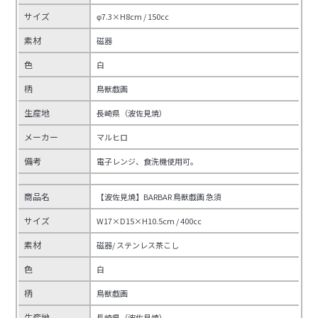
サイズ
φ7.3×H8cm / 150cc
素材
磁器
色
白
柄
鳥獣戯画
生産地
長崎県（波佐見焼）
メーカー
マルヒロ
備考
電子レンジ、食洗機使用可。
商品名
【波佐見焼】BARBAR 鳥獣戯画 急須
サイズ
W17×D15×H10.5cm / 400cc
素材
磁器/ ステンレス茶こし
色
白
柄
鳥獣戯画
生産地
長崎県（波佐見焼）