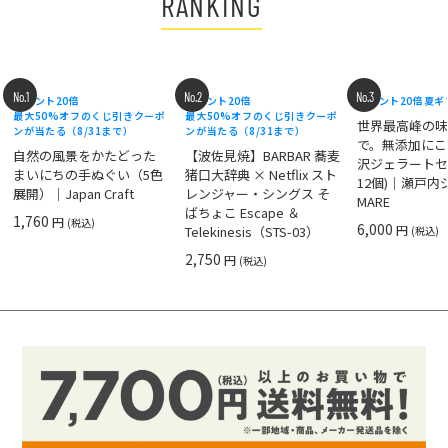
RANKING
No.1
No.2
No.3
ポイント20倍
ポイント20倍
ポイント20倍
夏ギ
最大50%オフのくじ引きクーポ
最大50%オフのくじ引きクーポ
世界最高峰の
ンが当たる（8/31まで）
ンが当たる（8/31まで）
で。無添加にこ
自然の風景をかたどった
【波佐見焼】BARBAR 蕎麦
沢ジェラートセ
まいにちの手ぬぐい（5色
猪口大辞典 × Netflix スト
12個)｜瀬戸
展開）｜Japan Craft
レンジャー・シングス そ
MARE
ばちょこ Escape ＆
1,760
円
(税込)
6,000
円
Telekinesis（STS-03）
(税込)
2,750
円
(税込)