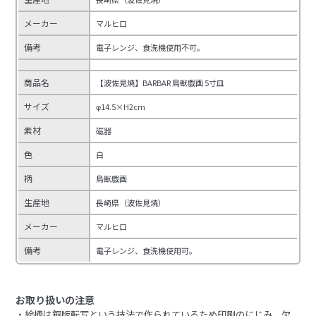
メーカー
マルヒロ
備考
電子レンジ、食洗機使用不可。
商品名
【波佐見焼】BARBAR 鳥獣戯画 5寸皿
サイズ
φ14.5×H2cm
素材
磁器
色
白
柄
鳥獣戯画
生産地
長崎県（波佐見焼）
メーカー
マルヒロ
備考
電子レンジ、食洗機使用可。
お取り扱いの注意
・絵柄は銅版転写という技法で作られているため印刷のにじみ、欠