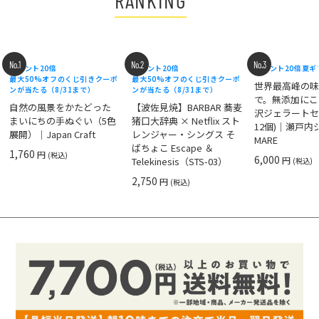
No.1
No.2
No.3
ポイント20倍
ポイント20倍
ポイント20倍
夏ギ
最大50%オフのくじ引きクーポ
最大50%オフのくじ引きクーポ
世界最高峰の
ンが当たる（8/31まで）
ンが当たる（8/31まで）
で。無添加にこ
自然の風景をかたどった
【波佐見焼】BARBAR 蕎麦
沢ジェラートセ
まいにちの手ぬぐい（5色
猪口大辞典 × Netflix スト
12個)｜瀬戸
展開）｜Japan Craft
レンジャー・シングス そ
MARE
ばちょこ Escape ＆
1,760
円
(税込)
6,000
円
Telekinesis（STS-03）
(税込)
2,750
円
(税込)