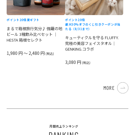
ポイント20倍
夏ギフト
ポイント20倍
最大50%オフのくじ引きクーポンが当
まるで箱根旅行気分♪ 強羅の地
たる（8/31まで）
ビール 3種飲み比べセット ｜
キューティクルを守る FLUFFY.
HESTA 箱根セレクト
究極の美容フェイスタオル｜
GENKING.コラボ
1,980 円 ～ 2,480 円
(税込)
3,080 円
(税込)
MORE
月間売上ランキング
RANKING