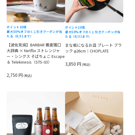
ポイント20倍
ポイント20倍
最大50%オフのくじ引きクーポンが当
最大50%オフのくじ引きクーポンが当
たる（8/31まで）
たる（8/31まで）
【波佐見焼】BARBAR 蕎麦猪口
まな板になるお皿 プレート ブラ
大辞典 × Netflix ストレンジャ
ック φ26cm｜CHOPLATE
ー・シングス そばちょこ Escape
＆ Telekinesis（STS-03）
3,850 円
(税込)
2,750 円
(税込)