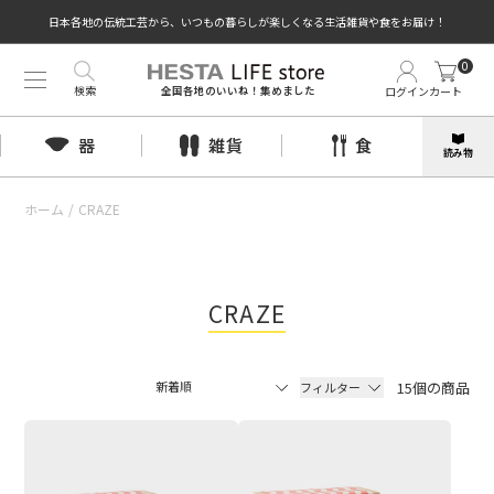
日本各地の伝統工芸から、いつもの暮らしが楽しくなる生活雑貨や食をお届け！
0
検索
ログイン
カート
全国各地のいいね！集めました
器
雑貨
食
読み物
ホーム
/
CRAZE
CRAZE
15個の商品
フィルター