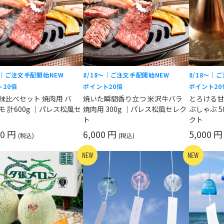
〜｜ご注文手配開始
NEW
8/18〜｜ご注文手配開始
NEW
8/18〜｜
ト20倍
ポイント20倍
ポイント20
味比べセット 焼肉用 バ
焼いた瞬間香り立つ 米沢牛バラ
とろける甘
モ 計600g ｜パレス松風セ
焼肉用 300g ｜パレス松風セレク
ぶしゃぶ 5
ト
クト
00 円
6,000 円
5,000 
(税込)
(税込)
NEW
NEW