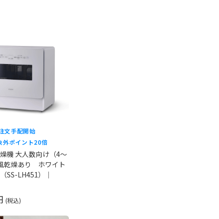
ご注文手配開始
象外
ポイント20倍
燥機 大人数向け（4～
風乾燥あり ホワイト
SS-LH451）｜
 円
(税込)