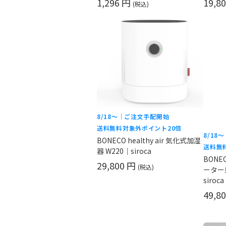
1,296 円
19,8
(税込)
8/18〜｜ご注文手配開始
送料無料対象外
ポイント20倍
8/18
BONECO healthy air 気化式加湿
送料無
器 W220｜siroca
BONEC
29,800 円
(税込)
ーター
siroca
49,8