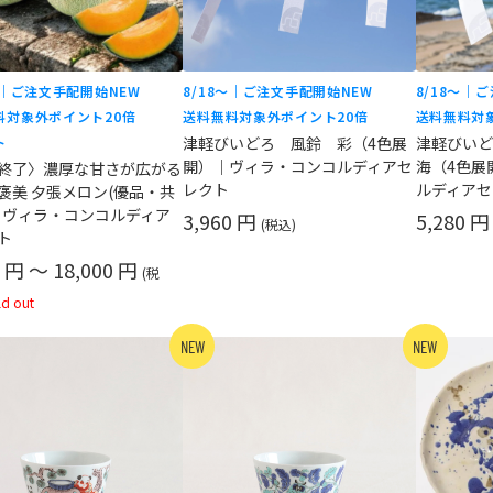
〜｜ご注文手配開始
NEW
8/18〜｜ご注文手配開始
NEW
8/18〜｜
料対象外
ポイント20倍
送料無料対象外
ポイント20倍
送料無料対
ト
津軽びいどろ 風鈴 彩（4色展
津軽びいど
開）｜ヴィラ・コンコルディアセ
海（4色展
終了〉濃厚な甘さが広がる
レクト
ルディアセ
褒美 夕張メロン(優品・共
｜ヴィラ・コンコルディア
3,960 円
5,280 
(税込)
ト
0 円 ～ 18,000 円
(税
ld out
NEW
NEW