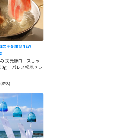
ご注文手配開始
NEW
倍
み 天元豚ロースしゃ
00g ｜パレス松風セレ
円
(税込)