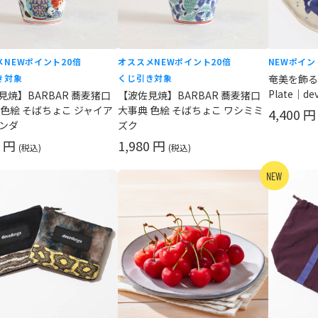
メ
NEW
ポイント20倍
オススメ
NEW
ポイント20倍
NEW
ポイン
き対象
くじ引き対象
奄美を飾る
Plate｜de
見焼】BARBAR 蕎麦猪口
【波佐見焼】BARBAR 蕎麦猪口
 色絵 そばちょこ ジャイア
大事典 色絵 そばちょこ ワシミミ
4,400 
ンダ
ズク
0 円
1,980 円
(税込)
(税込)
NEW