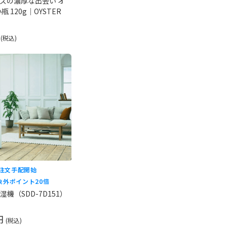
ズの濃厚な出会い オ
 120g｜OYSTER
円
(税込)
ご注文手配開始
象外
ポイント20倍
機（SDD-7D151）
 円
(税込)