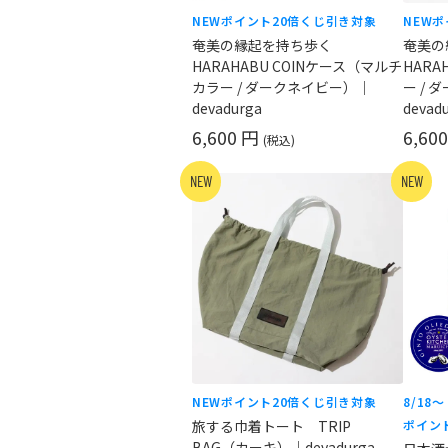
NEW
ポイント20倍
くじ引き対象
NEW
ポ
奄美の縁起を持ち歩く
奄美
HARAHABU COINケース（マルチ
HAR
カラー / ダークネイビー）｜
ー /
devadurga
devad
6,600 円
6,60
(税込)
NEW
NEW
NEW
ポイント20倍
くじ引き対象
8/18
旅する巾着トート TRIP
ポイン
BAG（カーキ）｜devadurga