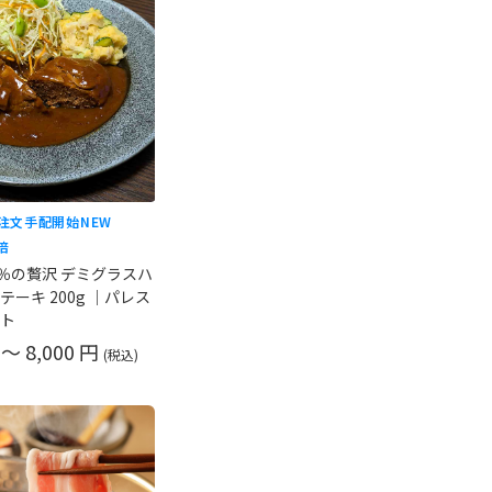
ご注文手配開始
NEW
倍
0％の贅沢 デミグラスハ
ーキ 200g ｜パレス
ト
 ～ 8,000 円
(税込)