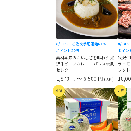
8/18〜｜ご注文手配開始
NEW
8/18
ポイント20倍
ポイン
素材本来のおいしさを味わう 米
米沢牛
沢牛ビーフカレー ｜パレス松風
ラ・モ
セレクト
レクト
1,870 円 ～ 6,500 円
10,0
(税込)
NEW
NEW