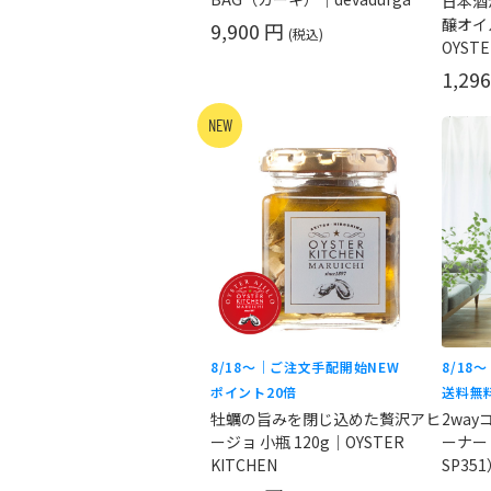
日本酒
醸オイル
9,900 円
(税込)
OYSTE
1,29
NEW
8/18〜｜ご注文手配開始
NEW
8/18
ポイント20倍
送料無
牡蠣の旨みを閉じ込めた贅沢アヒ
2wa
ージョ 小瓶 120g｜OYSTER
ーナー
KITCHEN
SP351