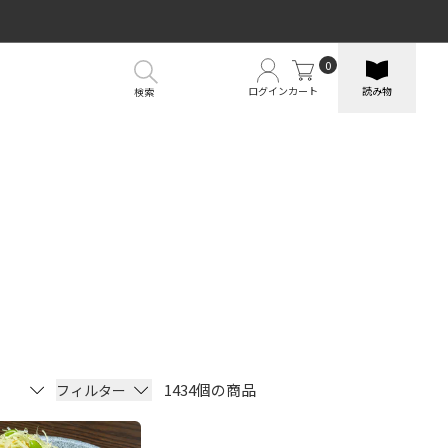
0
ログイン
カート
読み物
検索
1434個の商品
フィルター