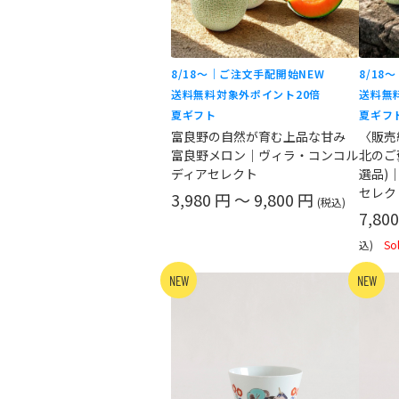
8/18〜｜ご注文手配開始
NEW
8/18
送料無料対象外
ポイント20倍
送料無
夏ギフト
夏ギフ
富良野の自然が育む上品な甘み
〈販売
富良野メロン｜ヴィラ・コンコル
北のご
ディアセレクト
選品)
セレク
3,980 円 ～ 9,800 円
(税込)
7,80
込)
So
NEW
NEW