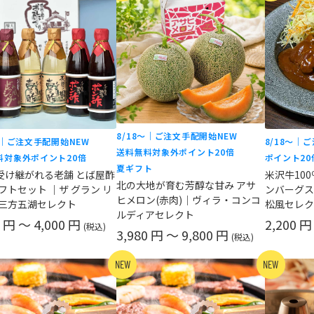
8/18〜｜ご注文手配開始
NEW
〜｜ご注文手配開始
NEW
8/18〜｜
送料無料対象外
ポイント20倍
料対象外
ポイント20倍
ポイント20
夏ギフト
年受け継がれる老舗 とば屋酢
米沢牛10
北の大地が育む芳醇な甘み アサ
フトセット ｜ザ グラン リ
ンバーグステ
ヒメロン(赤肉)｜ヴィラ・コンコ
三方五湖セレクト
松風セレク
ルディアセレクト
0 円 ～ 4,000 円
2,200 円
(税込)
3,980 円 ～ 9,800 円
(税込)
NEW
NEW