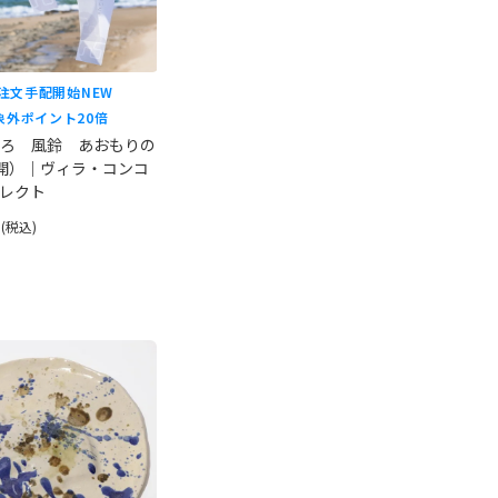
ご注文手配開始
NEW
象外
ポイント20倍
ろ 風鈴 あおもりの
開）｜ヴィラ・コンコ
レクト
円
(税込)