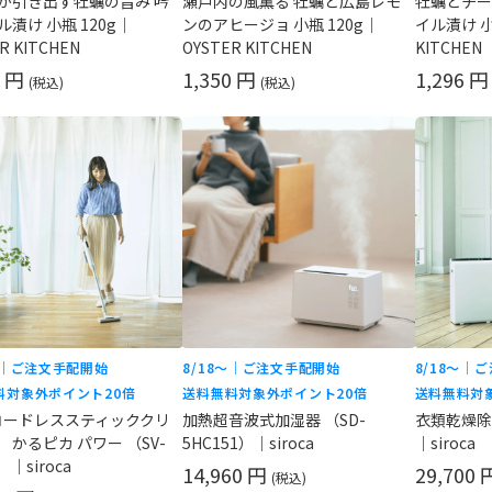
が引き出す牡蠣の旨み 吟
瀬戸内の風薫る 牡蠣と広島レモ
牡蠣とチー
漬け 小瓶 120g｜
ンのアヒージョ 小瓶 120g｜
イル漬け 小瓶
R KITCHEN
OYSTER KITCHEN
KITCHEN
6 円
1,350 円
1,296 
(税込)
(税込)
〜｜ご注文手配開始
8/18〜｜ご注文手配開始
8/18〜｜
料対象外
ポイント20倍
送料無料対象外
ポイント20倍
送料無料対
yコードレススティッククリ
加熱超音波式加湿器 （SD-
衣類乾燥除湿
 かるピカ パワー （SV-
5HC151）｜siroca
｜siroca
）｜siroca
14,960 円
29,700
(税込)