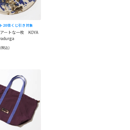
ト20倍
くじ引き対象
アートな一枚 KOYA
vadurga
円
(税込)