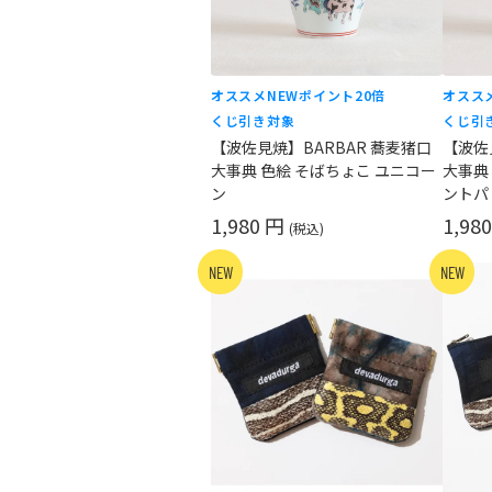
オススメ
NEW
ポイント20倍
オスス
くじ引き対象
くじ引
【波佐見焼】BARBAR 蕎麦猪口
【波佐
大事典 色絵 そばちょこ ユニコー
大事典
ン
ントパ
1,980 円
1,98
(税込)
NEW
NEW