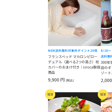
NEW
送料無料対象外
ポイント20倍
8/18
フランスベッド マカロンピロー
送料無
デュアル（選べる2つの高さ）枕
300
カバーのおまけ付き｜siroca取扱
店のギ
商品
ゾート
9,900 円
2,00
(税込)
NEW
NEW