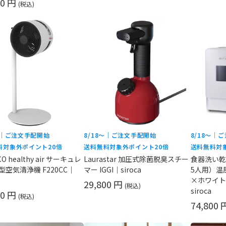
00 円
(税込)
〜｜ご注文手配開始
8/18〜｜ご注文手配開始
8/18〜｜
料対象外
ポイント20倍
送料無料対象外
ポイント20倍
送料無料対
O healthy air サーキュレ
Laurastar 加圧式除菌脱臭スチー
食器洗い乾
型空気清浄機 F220CC｜
マー IGGI｜siroca
5人用）温
×ホワイト（
29,800 円
(税込)
siroca
00 円
(税込)
74,800