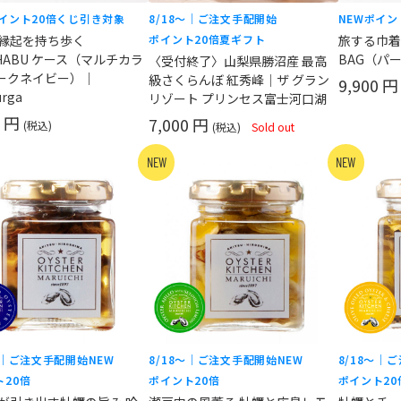
イント20倍
くじ引き対象
8/18〜｜ご注文手配開始
NEW
ポイン
の縁起を持ち歩く
ポイント20倍
夏ギフト
旅する巾着
AHABU ケース（マルチカラ
BAG（パー
〈受付終了〉山梨県勝沼産 最高
 ダークネイビー）｜
級さくらんぼ 紅秀峰｜ザ グラン
9,900 
urga
リゾート プリンセス富士河口湖
0 円
7,000 円
(税込)
(税込)
Sold out
NEW
NEW
〜｜ご注文手配開始
NEW
8/18〜｜ご注文手配開始
NEW
8/18〜｜
ト20倍
ポイント20倍
ポイント20