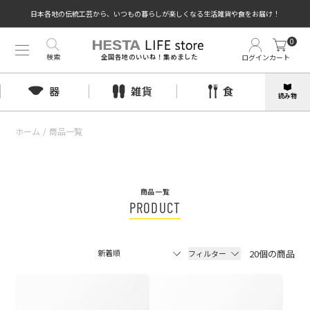
日本各地の伝統工芸から、いつもの暮らしが楽しくなる生活雑貨や食をお届け！
0
検索
ログイン
カート
全国各地のいいね！集めました
器
雑貨
食
読み物
ホーム
/
商品一覧
商品一覧
PRODUCT
20個の商品
フィルター