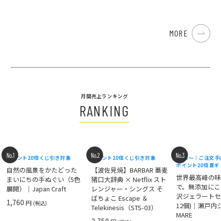
MORE
月間売上ランキング
RANKING
No.1
No.2
No.3
ポイント20倍
くじ引き対象
ポイント20倍
くじ引き対象
8/18〜｜ご注文
ポイント20倍
夏ギ
自然の風景をかたどった
【波佐見焼】BARBAR 蕎麦
世界最高峰の
まいにちの手ぬぐい（5色
猪口大辞典 × Netflix スト
で。無添加にこ
展開）｜Japan Craft
レンジャー・シングス そ
沢ジェラートセ
ばちょこ Escape ＆
1,760
円
(税込)
12個)｜瀬戸
Telekinesis（STS-03）
MARE
2,750