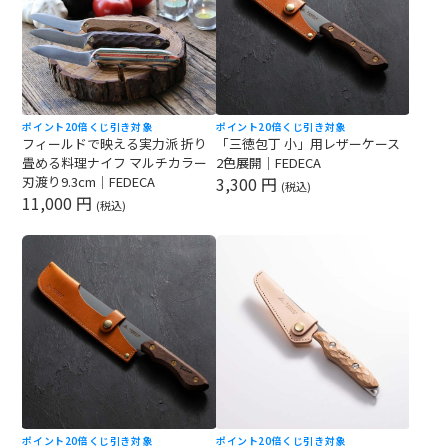
ポイント20倍
くじ引き対象
ポイント20倍
くじ引き対象
フィールドで映える実力派 折り
「三徳包丁 小」用レザーケース
畳める料理ナイフ マルチカラー
2色展開｜FEDECA
刃渡り9.3cm｜FEDECA
3,300 円
(税込)
11,000 円
(税込)
ポイント20倍
くじ引き対象
ポイント20倍
くじ引き対象