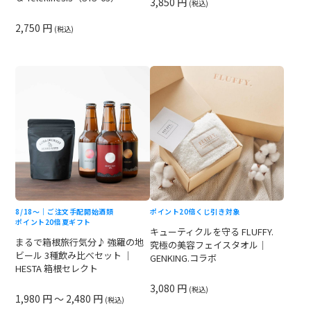
3,850 円
(税込)
2,750 円
(税込)
8/18〜｜ご注文手配開始
酒類
ポイント20倍
くじ引き対象
ポイント20倍
夏ギフト
キューティクルを守る FLUFFY.
まるで箱根旅行気分♪ 強羅の地
究極の美容フェイスタオル｜
ビール 3種飲み比べセット ｜
GENKING.コラボ
HESTA 箱根セレクト
3,080 円
(税込)
1,980 円 ～ 2,480 円
(税込)