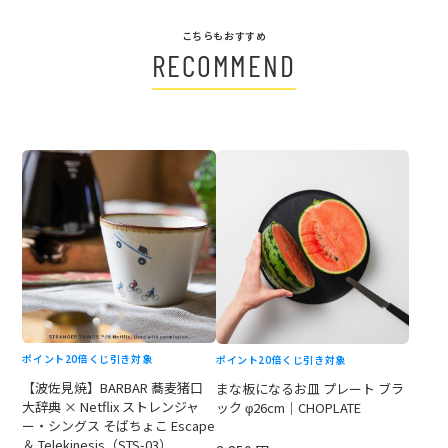
こちらもおすすめ
RECOMMEND
ポイント20倍
くじ引き対象
ポイント20倍
くじ引き対象
【波佐見焼】BARBAR 蕎麦猪口
まな板になるお皿 プレート ブラ
大辞典 × Netflix ストレンジャ
ック φ26cm｜CHOPLATE
ー・シングス そばちょこ Escape
＆ Telekinesis（STS-03）