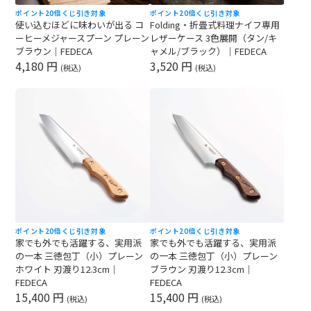
ポイント20倍
くじ引き対象
ポイント20倍
くじ引き対象
使い込むほどに味わいが出る コ
Folding・折畳式料理ナイフ専用
ーヒーメジャースプーン プレーン
レザーケース 3色展開（タン/キ
ブラウン｜FEDECA
ャメル/ブラック）｜FEDECA
4,180 円
3,520 円
(税込)
(税込)
ポイント20倍
くじ引き対象
ポイント20倍
くじ引き対象
家でも外でも活躍する、実用派
家でも外でも活躍する、実用派
の一本 三徳包丁（小）プレーン
の一本 三徳包丁（小）プレーン
ホワイト 刃渡り12.3cm｜
ブラウン 刃渡り12.3cm｜
FEDECA
FEDECA
15,400 円
15,400 円
(税込)
(税込)