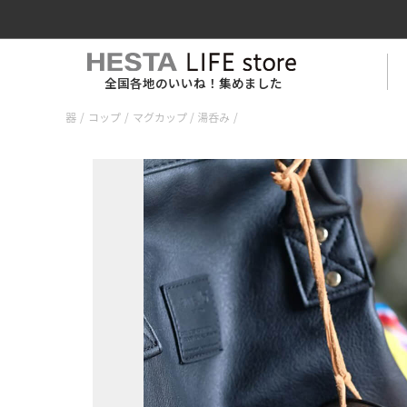
全国各地のいいね！集めました
器
/
コップ
/
マグカップ / 湯呑み
/