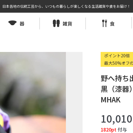
日本各地の伝統工芸から、いつもの暮らしが楽しくなる生活雑貨や食をお届け！
器
雑貨
食
ポイント20倍
最大50%オフ
野へ持ち
黒（漆器）
MHAK
10,01
1820pt
付与