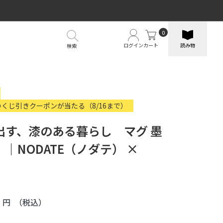
0
ログイン
カート
読み物
検索
のくじ引きクーポンが当たる（8/16まで）
出す、漆のある暮らし マグ 墨
｜NODATE（ノダテ） ×
0
円
（税込）