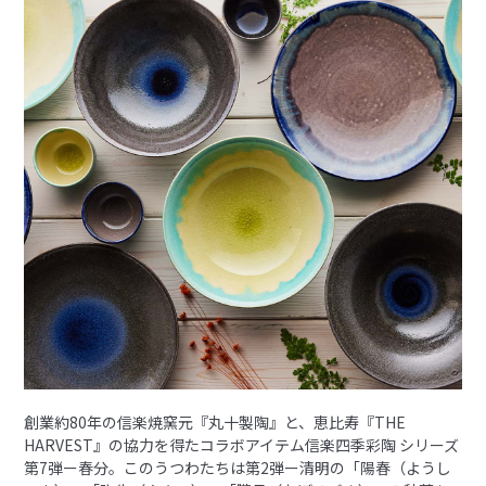
創業約80年の信楽焼窯元『丸十製陶』と、恵比寿『THE
HARVEST』の協力を得たコラボアイテム信楽四季彩陶 シリーズ
第7弾ー春分。このうつわたちは第2弾ー清明の「陽春（ようし