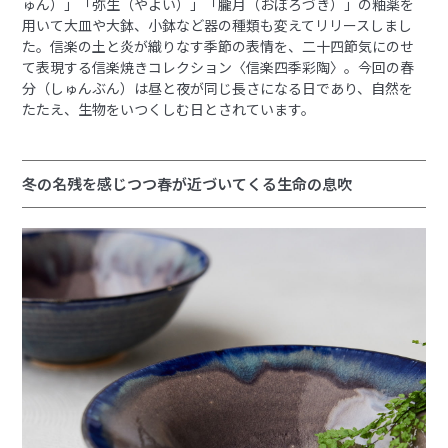
ゅん）」「弥生（やよい）」「朧月（おぼろづき）」の釉薬を
用いて大皿や大鉢、小鉢など器の種類も変えてリリースしまし
た。信楽の土と炎が織りなす季節の表情を、二十四節気にのせ
て表現する信楽焼きコレクション〈信楽四季彩陶〉。今回の春
分（しゅんぶん）は昼と夜が同じ長さになる日であり、自然を
たたえ、生物をいつくしむ日とされています。
冬の名残を感じつつ春が近づいてくる生命の息吹