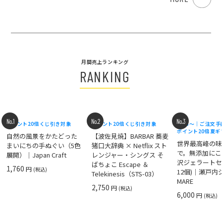
月間売上ランキング
RANKING
No.1
No.2
No.3
ポイント20倍
くじ引き対象
ポイント20倍
くじ引き対象
8/18〜｜ご注文
ポイント20倍
夏ギ
自然の風景をかたどった
【波佐見焼】BARBAR 蕎麦
世界最高峰の
まいにちの手ぬぐい（5色
猪口大辞典 × Netflix スト
で。無添加にこ
展開）｜Japan Craft
レンジャー・シングス そ
沢ジェラートセ
ばちょこ Escape ＆
1,760
円
(税込)
12個)｜瀬戸
Telekinesis（STS-03）
MARE
2,750
円
(税込)
6,000
円
(税込)