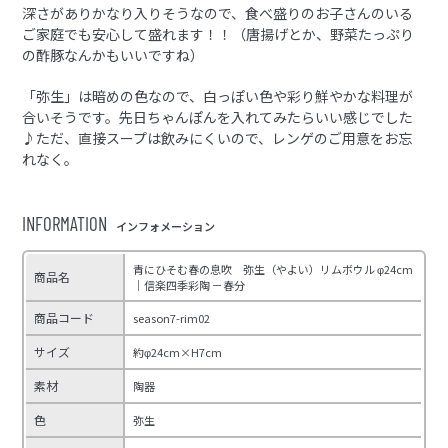
深さがありかなり入りそうなので、食べ盛りのお子さんのいる
ご家庭でも安心して盛れます！！（唐揚げとか、野菜たっぷり
の酢豚なんかもいいですね）
「弥生」は暗めの色なので、白っぽい色や彩り鮮やかな料理が
合いそうです。先日ちゃんぽんを入れてみたらいい感じでした
♪ただ、直接スープは飲みにくいので、レンゲのご用意をお忘
れなく。
INFORMATION
インフォメーション
青にひそむ春の息吹 弥生（やよい）リムボウル φ24cm
商品名
｜信楽四季彩陶 －春分
商品コード
season7-rim02
サイズ
約φ24cm×H7cm
素材
陶器
色
弥生