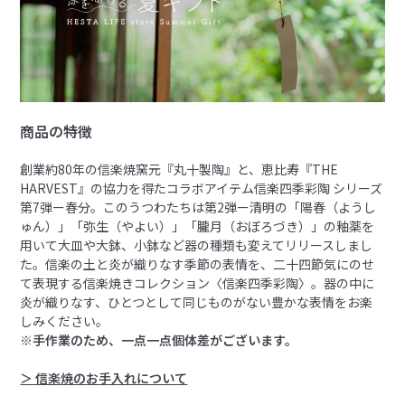
商品の特徴
創業約80年の信楽焼窯元『丸十製陶』と、恵比寿『THE
HARVEST』の協力を得たコラボアイテム信楽四季彩陶 シリーズ
第7弾ー春分。このうつわたちは第2弾ー清明の「陽春（ようし
ゅん）」「弥生（やよい）」「朧月（おぼろづき）」の釉薬を
用いて大皿や大鉢、小鉢など器の種類も変えてリリースしまし
た。信楽の土と炎が織りなす季節の表情を、二十四節気にのせ
て表現する信楽焼きコレクション〈信楽四季彩陶〉。器の中に
炎が織りなす、ひとつとして同じものがない豊かな表情をお楽
しみください。
※手作業のため、一点一点個体差がございます。
＞ 信楽焼のお手入れについて