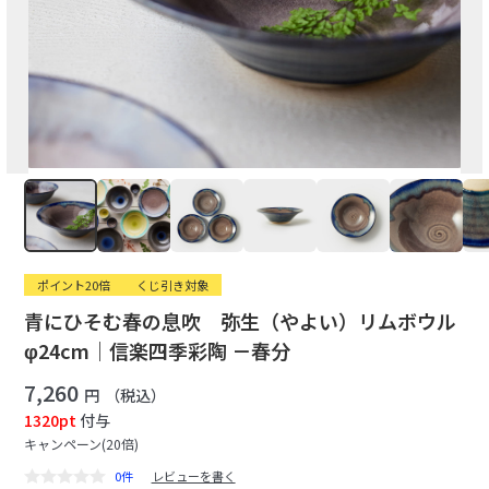
ポイント20倍
くじ引き対象
青にひそむ春の息吹 弥生（やよい）リムボウル
φ24cm｜信楽四季彩陶 －春分
7,260
円
（税込）
1320pt
付与
キャンペーン(20倍)
0件
レビューを書く