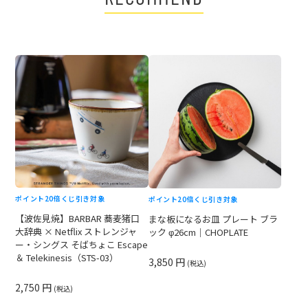
ポイント20倍
くじ引き対象
ポイント20倍
くじ引き対象
【波佐見焼】BARBAR 蕎麦猪口
まな板になるお皿 プレート ブラ
大辞典 × Netflix ストレンジャ
ック φ26cm｜CHOPLATE
ー・シングス そばちょこ Escape
＆ Telekinesis（STS-03）
3,850 円
(税込)
2,750 円
(税込)