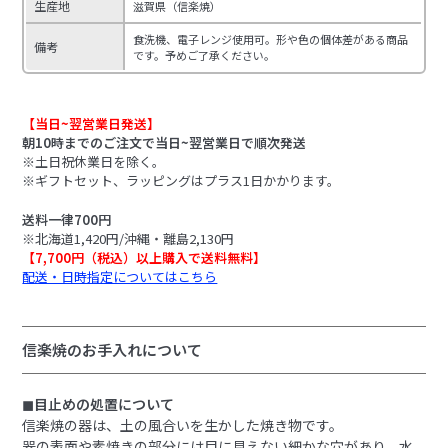
生産地
滋賀県（信楽焼）
食洗機、電子レンジ使用可。形や色の個体差がある商品
備考
です。予めご了承ください。
【当日~翌営業日発送】
朝10時までのご注文で当日~翌営業日で順次発送
※土日祝休業日を除く。
※ギフトセット、ラッピングはプラス1日かかります。
送料一律700円
※北海道1,420円/沖縄・離島2,130円
【7,700円（税込）以上購入で送料無料】
配送・日時指定についてはこちら
信楽焼のお手入れについて
◼︎目止めの処置について
信楽焼の器は、土の風合いを生かした焼き物です。
器の表面や素焼きの部分には目に見えない細かな穴があり、水