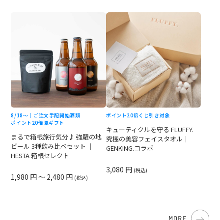
8/18〜｜ご注文手配開始
酒類
ポイント20倍
くじ引き対象
ポイント20倍
夏ギフト
キューティクルを守る FLUFFY.
まるで箱根旅行気分♪ 強羅の地
究極の美容フェイスタオル｜
ビール 3種飲み比べセット ｜
GENKING.コラボ
HESTA 箱根セレクト
3,080 円
(税込)
1,980 円 ～ 2,480 円
(税込)
MORE