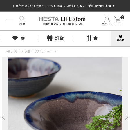
日本各地の伝統工芸から、いつもの暮らしが楽しくなる生活雑貨や食をお届け！
0
検索
ログイン
カート
全国各地のいいね！集めました
器
雑貨
食
読み物
器
/
お皿
/
大皿（22.5cm〜）
/