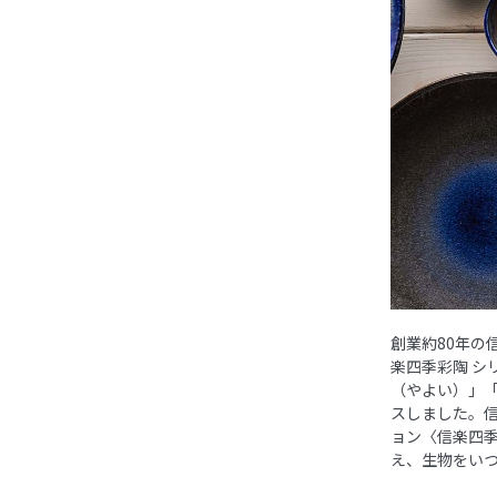
創業約80年の
楽四季彩陶 シ
（やよい）」
スしました。
ョン〈信楽四
え、生物をい