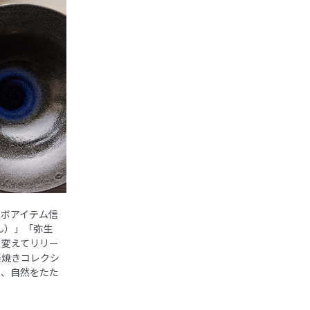
ラボアイテム信
ん）」「弥生
も変えてリリー
楽焼きコレクシ
り、自然をたた