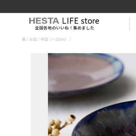
全国各地のいいね！集めました
器
/
お皿
/
中皿（〜22cm）
/