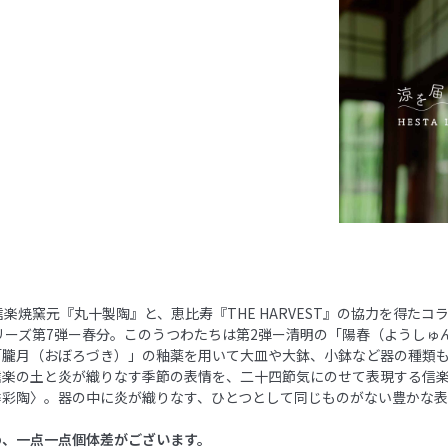
信楽焼窯元『丸十製陶』と、恵比寿『THE HARVEST』の協力を得たコ
リーズ第7弾ー春分。このうつわたちは第2弾ー清明の「陽春（ようしゅ
「朧月（おぼろづき）」の釉薬を用いて大皿や大鉢、小鉢など器の種類
信楽の土と炎が織りなす季節の表情を、二十四節気にのせて表現する信
季彩陶〉。器の中に炎が織りなす、ひとつとして同じものがない豊かな
め、一点一点個体差がございます。