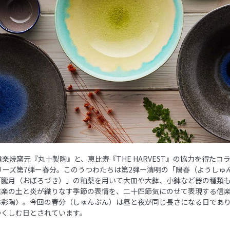
信楽焼窯元『丸十製陶』と、恵比寿『THE HARVEST』の協力を得たコ
リーズ第7弾ー春分。このうつわたちは第2弾ー清明の「陽春（ようしゅ
「朧月（おぼろづき）」の釉薬を用いて大皿や大鉢、小鉢など器の種類
信楽の土と炎が織りなす季節の表情を、二十四節気にのせて表現する信
季彩陶〉。今回の春分（しゅんぶん）は昼と夜が同じ長さになる日であ
つくしむ日とされています。