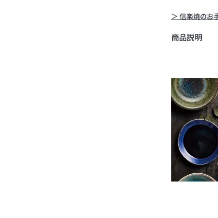
＞ 信楽焼のお
商品説明