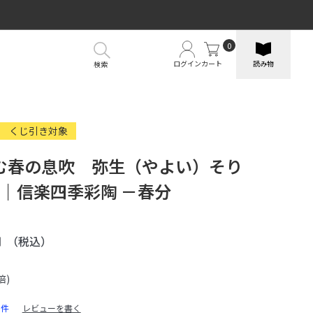
0
ログイン
カート
読み物
検索
くじ引き対象
む春の息吹 弥生（やよい）そり
cm｜信楽四季彩陶 －春分
円
（税込）
倍)
0件
レビューを書く