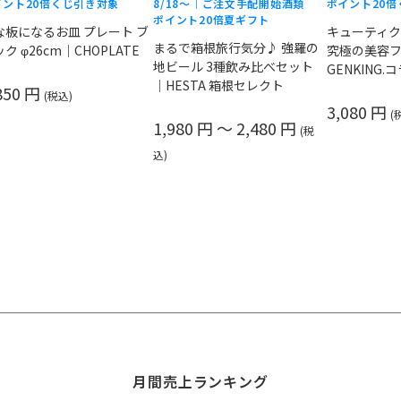
イント20倍
くじ引き対象
8/18〜｜ご注文手配開始
酒類
ポイント20倍
ポイント20倍
夏ギフト
な板になるお皿 プレート ブ
キューティクル
まるで箱根旅行気分♪ 強羅の
ク φ26cm｜CHOPLATE
究極の美容
地ビール 3種飲み比べセット
GENKING.
｜HESTA 箱根セレクト
850 円
(税込)
3,080 円
(
1,980 円 ～ 2,480 円
(税
込)
月間売上ランキング