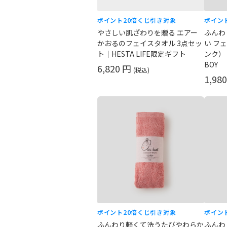
ポイント20倍
くじ引き対象
ポイン
やさしい肌ざわりを贈る エアー
ふんわ
かおるのフェイスタオル 3点セッ
い フ
ト｜HESTA LIFE限定ギフト
ンク）
BOY
6,820 円
(税込)
1,98
ポイント20倍
くじ引き対象
ポイン
ふんわり軽くて洗うたびやわらか
ふんわ