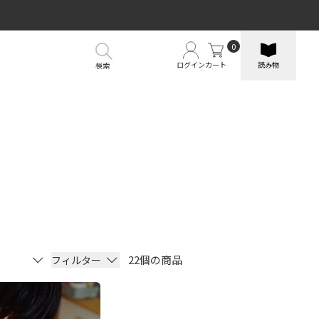
0
ログイン
カート
読み物
検索
22個の商品
フィルター