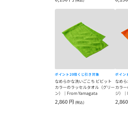
ポイント20倍
くじ引き対象
ポイン
なめらかな洗いごこち ビビット
なめら
カラーのラッセルタオル（グリー
カラー
ン）｜From Yamagata
ジ）｜F
2,860 円
2,86
(税込)