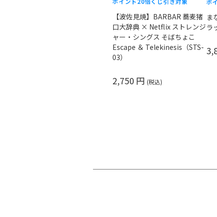
ポイント20倍
くじ引き対象
ポ
【波佐見焼】BARBAR 蕎麦猪
ま
口大辞典 × Netflix ストレンジ
ラッ
ャー・シングス そばちょこ
Escape ＆ Telekinesis（STS-
3,
03）
2,750 円
(税込)