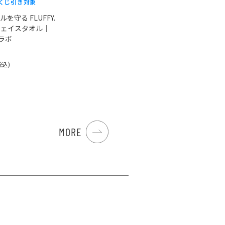
くじ引き対象
を守る FLUFFY.
フェイスタオル｜
コラボ
税込)
MORE