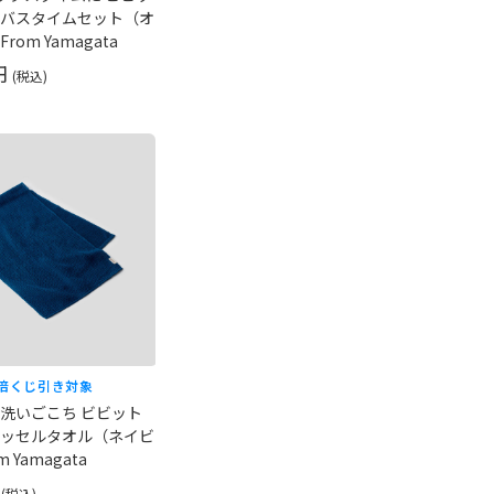
バスタイムセット（オ
om Yamagata
 円
(税込)
倍
くじ引き対象
洗いごこち ビビット
ッセルタオル（ネイビ
 Yamagata
円
(税込)