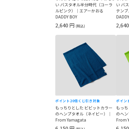
い バスタオル半分時代（コーラ
い バ
ルピンク）｜エアーかおる
テンブ
DADDY BOY
DADDY
2,640 円
2,64
(税込)
ポイント20倍
くじ引き対象
ポイン
もっちりとした ビビットカラー
もっち
のヘンプタオル（ネイビー）｜
のヘン
From Yamagata
From 
6,150 円
6,15
(税込)