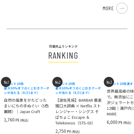
MORE
月間売上ランキング
RANKING
No.1
No.2
No.3
ポイント20倍
ポイント20倍
ポイント20倍
夏ギ
最大50%オフのくじ引きクーポ
最大50%オフのくじ引きクーポ
世界最高峰の
ンが当たる（8/31まで）
ンが当たる（8/31まで）
で。無添加にこ
自然の風景をかたどった
【波佐見焼】BARBAR 蕎麦
沢ジェラートセ
まいにちの手ぬぐい（5色
猪口大辞典 × Netflix スト
12個)｜瀬戸
展開）｜Japan Craft
レンジャー・シングス そ
MARE
ばちょこ Escape ＆
1,760
円
(税込)
6,000
円
Telekinesis（STS-03）
(税込)
2,750
円
(税込)