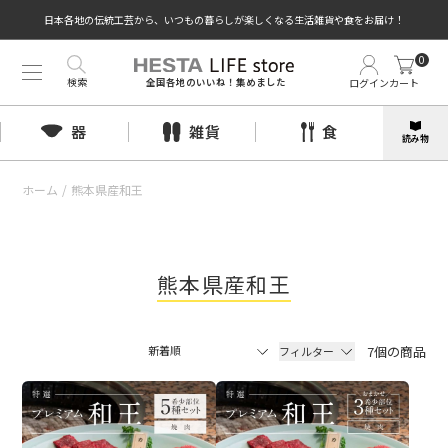
日本各地の伝統工芸から、いつもの暮らしが楽しくなる生活雑貨や食をお届け！
0
検索
ログイン
カート
全国各地のいいね！集めました
器
雑貨
食
読み物
ホーム
/
熊本県産和王
熊本県産和王
7個の商品
フィルター