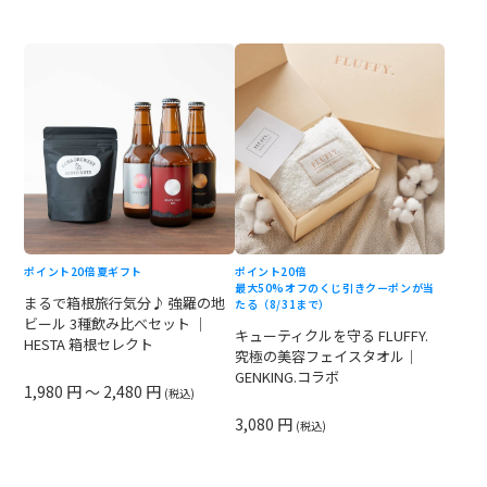
ポイント20倍
夏ギフト
ポイント20倍
最大50%オフのくじ引きクーポンが当
まるで箱根旅行気分♪ 強羅の地
たる（8/31まで）
ビール 3種飲み比べセット ｜
キューティクルを守る FLUFFY.
HESTA 箱根セレクト
究極の美容フェイスタオル｜
GENKING.コラボ
1,980 円 ～ 2,480 円
(税込)
3,080 円
(税込)