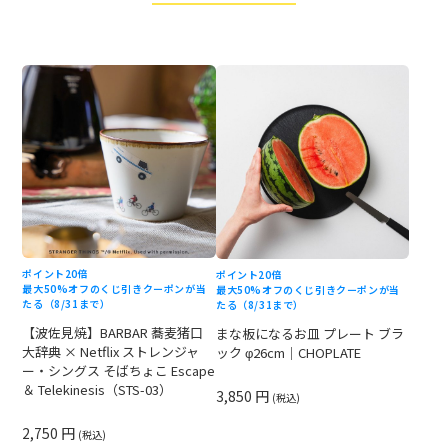
ポイント20倍
ポイント20倍
最大50%オフのくじ引きクーポンが当
最大50%オフのくじ引きクーポンが当
たる（8/31まで）
たる（8/31まで）
【波佐見焼】BARBAR 蕎麦猪口
まな板になるお皿 プレート ブラ
大辞典 × Netflix ストレンジャ
ック φ26cm｜CHOPLATE
ー・シングス そばちょこ Escape
＆ Telekinesis（STS-03）
3,850 円
(税込)
2,750 円
(税込)