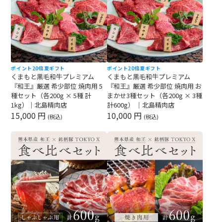
ポイント20倍
夏ギフト
ポイント20倍
夏ギフト
くまもと黒毛和牛プレミアム
くまもと黒毛和牛プレミアム
『和王』厳選 希少部位 焼肉用 5
『和王』厳選 希少部位 焼肉用 お
種セット（各200g × 5種 計
まかせ3種セット（各200g × 3種
1kg）｜北島精肉店
計600g） ｜北島精肉店
15,000 円
10,000 円
(税込)
(税込)